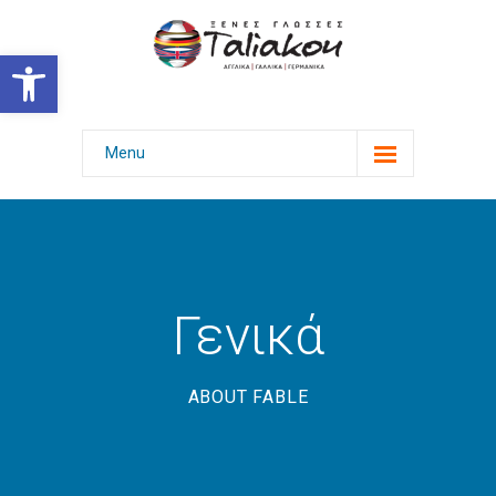
Ανοίξτε τη γραμμή εργαλείων
Menu
Αρχική
Γλώσσες & Πτυχία
Επιτυχίες
Γενικά
Φωτογραφίες
-- Εκδηλώσεις
ABOUT FABLE
-- Εξετάσεις με χαμόγελο
-- Επιμόρφωση γονέων