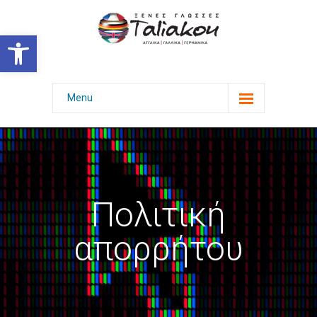
Ανοίξτε τη γραμμή εργαλείων
Menu
Αρχική
Γλώσσες & Πτυχία
Επιτυχίες
Πολιτική
Φωτογραφίες
απορρήτου
-- Εκδηλώσεις
-- Εξετάσεις με χαμόγελο
-- Επιμόρφωση γονέων