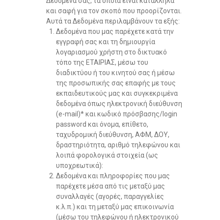
Δεδομένα σας, τα οποία είναι κατάλληλα
και σαφή για τον σκοπό που προορίζονται.
Αυτά τα Δεδομένα περιλαμβάνουν τα εξής:
Δεδομένα που μας παρέχετε κατά την
εγγραφή σας και τη δημιουργία
λογαριασμού χρήστη στο δικτυακό
τόπο της ΕΤΑΙΡΙΑΣ, μέσω του
διαδικτύου ή του κινητού σας ή μέσω
της προσωπικής σας επαφής με τους
εκπαιδευτικούς μας και συγκεκριμένα
δεδομένα όπως ηλεκτρονική διεύθυνση
(e-mail)* και κωδικό πρόσβασης/login
password και όνομα, επίθετο,
ταχυδρομική διεύθυνση, ΑΦΜ, ΔΟΥ,
δραστηριότητα, αριθμό τηλεφώνου και
λοιπά φορολογικά στοιχεία (ως
υποχρεωτικά):
Δεδομένα και πληροφορίες που μας
παρέχετε μέσα από τις μεταξύ μας
συναλλαγές (αγορές, παραγγελίες
κ.λ.π.) και τη μεταξύ μας επικοινωνία
(μέσω του τηλεφώνου ή ηλεκτρονικού