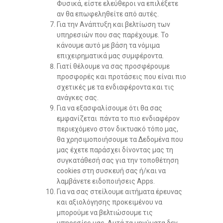
Φυσικά, είστε ελεύθεροι να επιλέξετε
αν θα επωφεληθείτε από αυτές.
Για την Ανάπτυξη και βελτίωση των
υπηρεσιών που σας παρέχουμε. Το
κάνουμε αυτό με βάση τα νόμιμα
επιχειρηματικά μας συμφέροντα.
Γιατί θέλουμε να σας προσφέρουμε
προσφορές και προτάσεις που είναι πιο
σχετικές με τα ενδιαφέροντα και τις
ανάγκες σας.
Για να εξασφαλίσουμε ότι θα σας
εμφανίζεται πάντα το πιο ενδιαφέρον
περιεχόμενο στον δικτυακό τόπο μας,
θα χρησιμοποιήσουμε τα Δεδομένα που
μας έχετε παράσχει δίνοντας μας τη
συγκατάθεσή σας για την τοποθέτηση
cookies στη συσκευή σας ή/και να
λαμβάνετε ειδοποιήσεις Apps.
Για να σας στείλουμε αιτήματα έρευνας
και αξιολόγησης προκειμένου να
μπορούμε να βελτιώσουμε τις