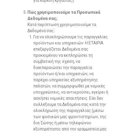
για εύρεση εργασίας).
Πώς χρησιμοποιούμε τα Προσωπικά
Δεδομένα σας;
Κατά περίπτωση χρησιμοποιούμε τα
Δεδομένα σας:
Για να ολοκληρώσουμε τις παραγγελίες
προϊόντων και υπηρεσιών: Η ΕΤΑΙΡΙΑ
επεξεργάζεται Δεδομένα σας
προκειμένου να εκπληρώσει τη
συμβατική της σχέση, να
διεκπεραιώσει την παραγγελία
προϊόντων ή/και υπηρεσιών, να
παρέχει υπηρεσίες εξυπηρέτησης
πελατών, να συμμορφωθεί με νομικές
υποχρεώσεις, να αντικρούσει, εγείρει ή
ασκήσει νομικές απαιτήσεις. Εάν δεν
συλλέξουμε τα Δεδομένα σας κατά την
ολοκλήρωση της παραγγελίας (μέσω
των φυσικών μας φροντιστηρίων, της
δια ζώσης ή μέσω τηλεφώνου
εξυπηρέτησης από την γραμματεία μας