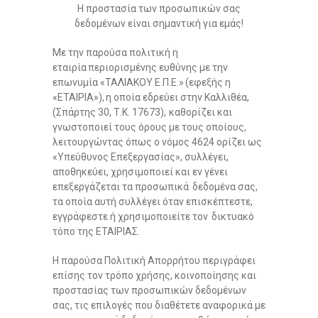
Η προστασία των προσωπικών σας
δεδομένων είναι σημαντική για εμάς!
Με την παρούσα πολιτική η
εταιρία περιορισμένης ευθύνης με την
επωνυμία «ΤΑΛΙΑΚΟΥ Ε.Π.Ε.» (εφεξής η
«ΕΤΑΙΡΙΑ»), η οποία εδρεύει στην Καλλιθέα,
(Σπάρτης 30, Τ.Κ. 17673), καθορίζει και
γνωστοποιεί τους όρους με τους οποίους,
λειτουργώντας όπως ο νόμος 4624 ορίζει ως
«Υπεύθυνος Επεξεργασίας», συλλέγει,
αποθηκεύει, χρησιμοποιεί και εν γένει
επεξεργάζεται τα προσωπικά δεδομένα σας,
τα οποία αυτή συλλέγει όταν επισκέπτεστε,
εγγράφεστε ή χρησιμοποιείτε τον δικτυακό
τόπο της ΕΤΑΙΡΙΑΣ.
Η παρούσα Πολιτική Απορρήτου περιγράφει
επίσης τον τρόπο χρήσης, κοινοποίησης και
προστασίας των προσωπικών δεδομένων
σας, τις επιλογές που διαθέτετε αναφορικά με