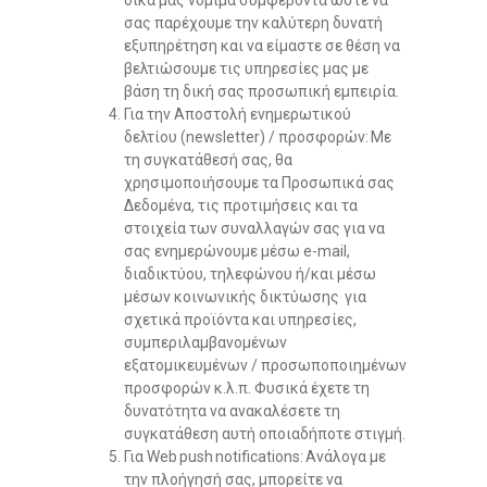
δικά μας νόμιμα συμφέροντά ώστε να
σας παρέχουμε την καλύτερη δυνατή
εξυπηρέτηση και να είμαστε σε θέση να
βελτιώσουμε τις υπηρεσίες μας με
βάση τη δική σας προσωπική εμπειρία.
Για την Αποστολή ενημερωτικού
δελτίου (newsletter) / προσφορών: Με
τη συγκατάθεσή σας, θα
χρησιμοποιήσουμε τα Προσωπικά σας
Δεδομένα, τις προτιμήσεις και τα
στοιχεία των συναλλαγών σας για να
σας ενημερώνουμε μέσω e-mail,
διαδικτύου, τηλεφώνου ή/και μέσω
μέσων κοινωνικής δικτύωσης για
σχετικά προϊόντα και υπηρεσίες,
συμπεριλαμβανομένων
εξατομικευμένων / προσωποποιημένων
προσφορών κ.λ.π. Φυσικά έχετε τη
δυνατότητα να ανακαλέσετε τη
συγκατάθεση αυτή οποιαδήποτε στιγμή.
Για Web push notifications: Ανάλογα με
την πλοήγησή σας, μπορείτε να