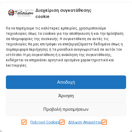
Μερικά παραδείγματα περιόδων
Διαχείριση συγκατάθεσης
διατήρησης Δεδομένων πελατών:
cookie
Παραγγελίες-Συνδρομές
Για να παρέχουμε τις καλύτερες εμπειρίες, χρησιμοποιούμε
Όταν τοποθετείτε μια παραγγελία ή
τεχνολογίες όπως τα cookies για την αποθήκευση ή και την πρόσβαση
συνδρομή, θα διατηρήσουμε τα
σε πληροφορίες της συσκευής. Η συγκατάθεση σε αυτές τις
προσωπικά δεδομένα που μας δώσατε
τεχνολογίες θα μας επιτρέψει να επεξεργαζόμαστε δεδομένα όπως η
για δέκα (10) χρόνια, ώστε να
συμπεριφορά περιήγησης ή τα μοναδικά αναγνωριστικά σε αυτόν τον
ιστότοπο. Η μη συγκατάθεση ή η ανάκληση της συγκατάθεσης,
μπορέσουμε να συμμορφωθούμε με τις
ενδέχεται να επηρεάσει αρνητικά ορισμένα χαρακτηριστικά και
νομικές και συμβατικές υποχρεώσεις
λειτουργίες.
μας.
Διαφύλαξη αρχείου Πτυχία και κάθε
Αποδοχή
είδους πιστοποιήσεις για τυχόν
επανέκδοση, τα σχετικά Προσωπικά
Άρνηση
Δεδομένα θα διατηρηθούν για δέκα (10)
χρόνια.
Προβολή προτιμήσεων
Newsletter Η δήλωση συγκατάθεσης
Πολιτική Cookies
Δήλωση Απορρήτου
σας για αποστολή ενημερωτικού
δελτίου (newsletter) τηρείται για όσο