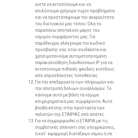
ώστε να εντοπίσουμε και να
επιλύσουμε γρήγορα τυχόν προβλήματα
και να προστατέψουμε την ακεραιότητα
του δικτυακού μας τόπου. Όλα τα
παραπάνω αποτελούν μέρος του
νόμιμου συμφέροντος μας. Για
παράδειγμα, ελέγχουμε τον κωδικό
πρόσβασής σας όταν συνδέεστε και
χρησιμοποιούμε αυτοματοποιημένη
παρακολούθηση διευθύνσεων IP για να
εντοπίσουμε πιθανές ψευδείς εισόδους
από απροσδόκητες τοποθεσίες.
Για την επεξεργασία των πληρωμών και
την αποτροπή δόλιων συναλλαγών: Το
κάνουμε αυτό με βάση τα νόμιμα
επιχειρηματικά μας συμφέροντα. Αυτό
βοηθά επίσης στην προστασία των
πελατών της ΕΤΑΙΡΙΑΣ από απάτες.
Για να συμμορφωθεί η ΕΤΑΙΡΙΑ με τις
συμβατικές απέναντι σας υποχρεώσεις,
ή κατ΄ εφαρμογή διατάξεων νόμου ή σε