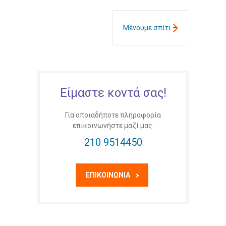
Μένουμε σπίτι –
Σεμινάριο
Γονέων με την
Είμαστε κοντά σας!
ψυχολόγο Δρ
Για οποιαδήποτε πληροφορία
Ντόρα
επικοινωνήστε μαζί μας.
210 9514450
Παπαδοπούλου
ΕΠΙΚΟΙΝΩΝΊΑ