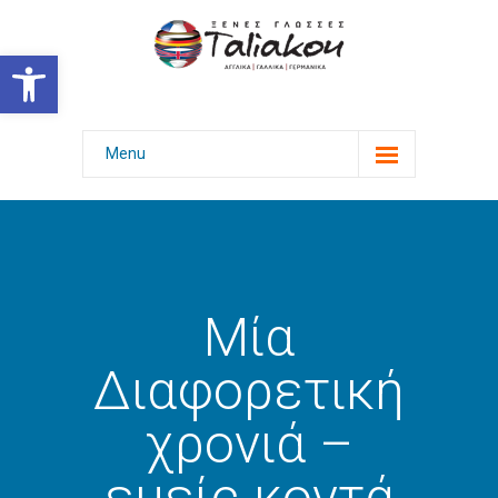
Ανοίξτε τη γραμμή εργαλείων
Menu
Αρχική
Γλώσσες & Πτυχία
Επιτυχίες
Μία
Φωτογραφίες
Διαφορετική
-- Εκδηλώσεις
χρονιά –
-- Εξετάσεις με χαμόγελο
εμείς κοντά
-- Επιμόρφωση γονέων