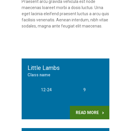
Praesent arcu gravida vehicula est node
maecenas loareet morbi a dosis luctus. Urna
eget lacinia eleifend praesent luctus a arcu quis
facilisis venenatis. Aenean interdum, nibh vitae
sodales, magna ante feugiat elit maecenas.
Little Lambs
Class name
12-24
9
READ MORE