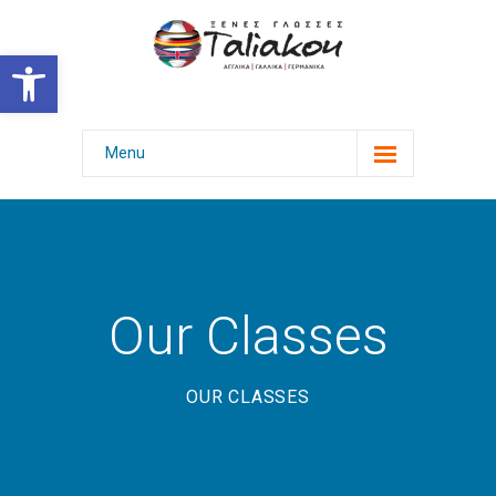
Ανοίξτε τη γραμμή εργαλείων
Menu
Αρχική
Γλώσσες & Πτυχία
Επιτυχίες
Our Classes
Φωτογραφίες
-- Εκδηλώσεις
OUR CLASSES
-- Εξετάσεις με χαμόγελο
-- Επιμόρφωση γονέων