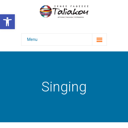
Ανοίξτε τη γραμμή εργαλείων
Menu
Αρχική
Γλώσσες & Πτυχία
Επιτυχίες
Singing
Φωτογραφίες
-- Εκδηλώσεις
-- Εξετάσεις με χαμόγελο
-- Επιμόρφωση γονέων