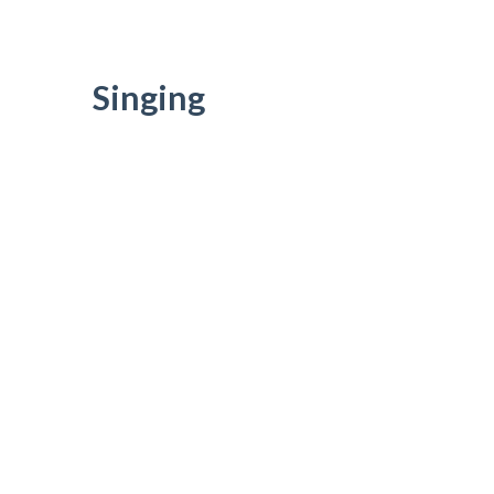
-- Επιμόρφωση καθηγητών
-- Εκδρομές
Singing
Προσφορές
Blog
Σχολική Μελέτη