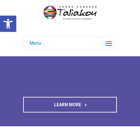
Ανοίξτε τη γραμμή εργαλείων
Menu
Home
About
Classes
Teachers
LEARN MORE
Blog
Contact
Exit One Page