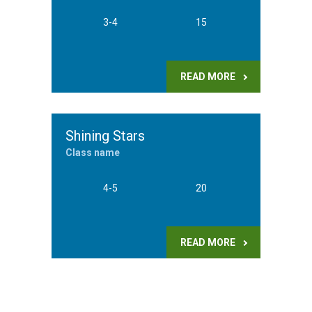
3-4
15
READ MORE
Shining Stars
Class name
4-5
20
READ MORE