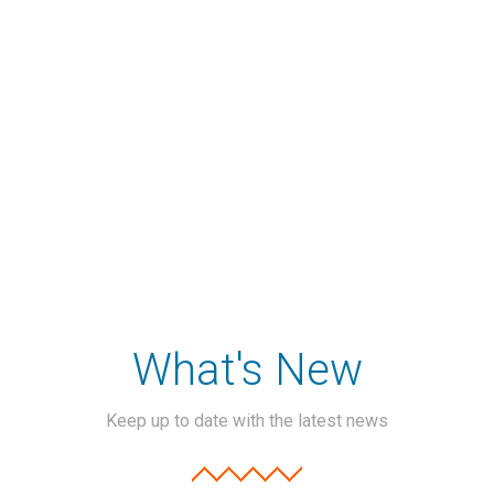
there.
a
Joe R. Hamblen
What's New
Keep up to date with the latest news